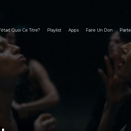
’était Quoi Ce Titre?
Playlist
Apps
Faire Un Don
Parte