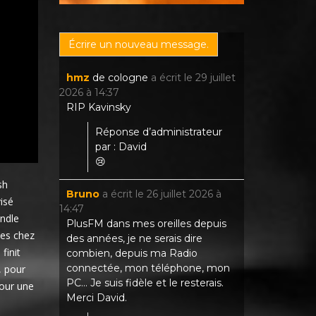
hmz
de
cologne
a écrit le
29 juillet
2026
à
14:37
RIP Kavinsky
Réponse d’administrateur
par : David
😢
sh
Bruno
a écrit le
26 juillet 2026
à
isé
14:47
andle
PlusFM dans mes oreilles depuis
ces chez
des années, je ne serais dire
finit
combien, depuis ma Radio
connectée, mon téléphone, mon
, pour
PC... Je suis fidèle et le resterais.
pour une
Merci David.