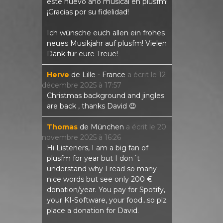
este nuevo año musical en plusfm!
¡Gracias por su fidelidad!
Ich wünsche euch allen ein frohes
neues Musikjahr auf plusfm! Vielen
Dank für eure Treue!
Herve
de
Lille - France
a écrit le
12
décembre 2025
à
17:57
Christmas background and jingles
are back , thanks David 😉
Thomas
de
München
a écrit le
20
novembre 2025
à
16:26
Hi Listeners, I am a big fan of
plusfm for year but I don´t
understand why I read so many
nice words but see only 200 €
donation/year. You pay for Spotify,
your KI-Software, your food...so plz
place a donation for David.