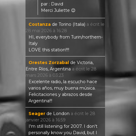
par : David
Merci Juliette 😉
Costanza
de
Torino (Italia)
a écrit le
28 mai 2026
à
16:28
HI, everybody from Turin/northern-
Italy
LOVE this station!!!!
Orestes Zorzabal
de
Victoria,
Entre Ríos, Argentina
a écrit le
28
mars 2026
à
03:23
Excelente radio, la escucho hace
varios años, muy buena música.
Felicitaciones y abrazos desde
Argentina!!!
Seager
de
London
a écrit le
28
janvier 2026
à
16:59
I'm still listening for 2007. I don't
personally know you David, but I