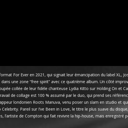
ormat For Ever en 2021, qui signait leur émancipation du label XL, Jo
ans une zone “free spirit” avec ce quatrième album. Un côté improv
coupée collée de leur fidèle chanteuse Lydia Kitto sur Holding On et C
 travail de collage est 100 % assumé par le duo, qui prend ses référen
appeur londonien Roots Manuva, venu poser un slam en studio et qui 
elebrity. Pareil sur I’ve Been in Love, le titre le plus suave du disque
s, l’artiste de Compton qui fait revivre la hip-house, mais enregistré 