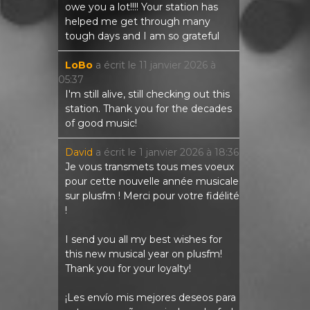
owe you a lot!!!! Your station has
helped me get through many
tough days and I am so grateful
LoBo
a écrit le
11 janvier 2026
à
05:37
I'm still alive, still checking out this
station. Thank you for the decades
of good music!
David
a écrit le
1 janvier 2026
à
18:36
Je vous transmets tous mes voeux
pour cette nouvelle année musicale
sur plusfm ! Merci pour votre fidélité
!
I send you all my best wishes for
this new musical year on plusfm!
Thank you for your loyalty!
¡Les envío mis mejores deseos para