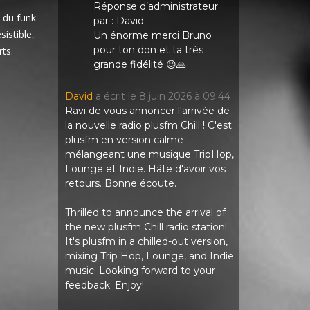
Réponse d’administrateur
t du funk
par : David
istible,
Un énorme merci Bruno
pour ton don et ta très
ts.
grande fidélité 😉🙏
David
a écrit le
8 juin 2026
à
09:44
Ravi de vous annoncer l'arrivée de
la nouvelle radio plusfm Chill ! C'est
plusfm en version calme
mélangeant une musique TripHop,
Lounge et Indie. Hâte d'avoir vos
retours. Bonne écoute.
Thrilled to announce the arrival of
the new plusfm Chill radio station!
It's plusfm in a chilled-out version,
mixing Trip Hop, Lounge, and Indie
music. Looking forward to your
feedback. Enjoy!