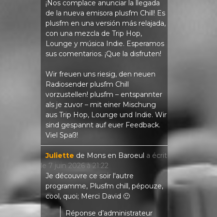
¡Nos complace anunciar la llegada
de la nueva emisora ​​plusfm Chill! Es
plusfm en una versión más relajada,
con una mezcla de Trip Hop,
Lounge y música Indie. Esperamos
sus comentarios. ¡Que la disfruten!
Wir freuen uns riesig, den neuen
Radiosender plusfm Chill
vorzustellen! plusfm – entspannter
als je zuvor – mit einer Mischung
aus Trip Hop, Lounge und Indie. Wir
sind gespannt auf euer Feedback.
Viel Spaß!
Juliette
de
Mons en Baroeul
a écrit
le
7 juin 2026
à
21:22
Je découvre ce soir l'autre
programme, Plusfm chill, pépouze,
cool, quoi; Merci David 🙂
Réponse d’administrateur