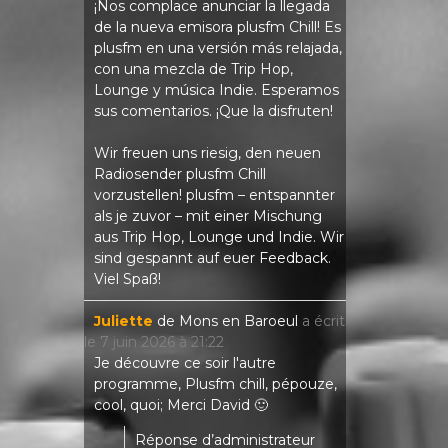
¡Nos complace anunciar la llegada
de la nueva emisora ​​plusfm Chill! Es
plusfm en una versión más relajada,
con una mezcla de Trip Hop,
Lounge y música Indie. Esperamos
sus comentarios. ¡Que la disfruten!
Wir freuen uns riesig, den neuen
Radiosender plusfm Chill
vorzustellen! plusfm – entspannter
als je zuvor – mit einer Mischung
aus Trip Hop, Lounge und Indie. Wir
sind gespannt auf euer Feedback.
Viel Spaß!
Juliette
de
Mons en Baroeul
a écrit
le
7 juin 2026
à
21:22
Je découvre ce soir l'autre
programme, Plusfm chill, pépouze,
cool, quoi; Merci David 🙂
Réponse d’administrateur