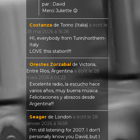
par : David
Merci Juliette 😉
Costanza
de
Torino (Italia)
a écrit le
28 mai 2026
à
16:28
HI, everybody from Turin/northern-
Italy
LOVE this station!!!!
Orestes Zorzabal
de
Victoria,
Entre Ríos, Argentina
a écrit le
28
mars 2026
à
03:23
Excelente radio, la escucho hace
varios años, muy buena música.
Felicitaciones y abrazos desde
Argentina!!!
Seager
de
London
a écrit le
28
janvier 2026
à
16:59
I'm still listening for 2007. I don't
personally know you David, but I