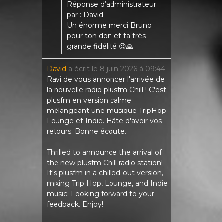
Réponse d’administrateur
par : David
Un énorme merci Bruno
pour ton don et ta très
grande fidélité 😉🙏
David
a écrit le
8 juin 2026
à
09:44
Ravi de vous annoncer l'arrivée de
la nouvelle radio plusfm Chill ! C'est
plusfm en version calme
mélangeant une musique TripHop,
Lounge et Indie. Hâte d'avoir vos
retours. Bonne écoute.
Thrilled to announce the arrival of
the new plusfm Chill radio station!
It's plusfm in a chilled-out version,
mixing Trip Hop, Lounge, and Indie
music. Looking forward to your
feedback. Enjoy!