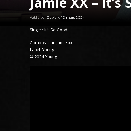
Jamie XX – It’s
Publié par
le
David
10 mars 2024
Single : It’s So Good
Compositeur: Jamie xx
Label: Young
© 2024 Young