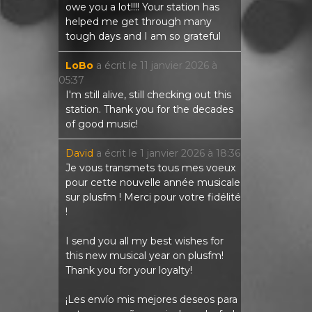
owe you a lot!!!! Your station has
helped me get through many
tough days and I am so grateful
LoBo
a écrit le
11 janvier 2026
à
05:37
I'm still alive, still checking out this
station. Thank you for the decades
of good music!
David
a écrit le
1 janvier 2026
à
18:36
Je vous transmets tous mes voeux
pour cette nouvelle année musicale
sur plusfm ! Merci pour votre fidélité
!
I send you all my best wishes for
this new musical year on plusfm!
Thank you for your loyalty!
¡Les envío mis mejores deseos para