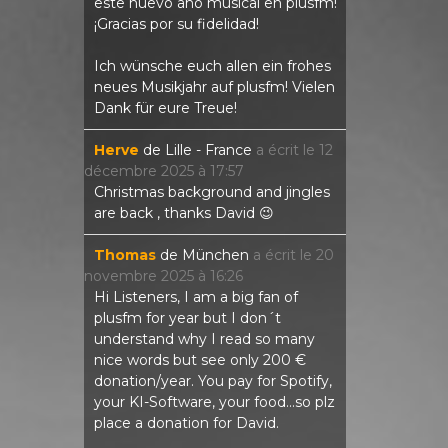
este nuevo año musical en plusfm!
¡Gracias por su fidelidad!
Ich wünsche euch allen ein frohes
neues Musikjahr auf plusfm! Vielen
Dank für eure Treue!
Herve
de
Lille - France
a écrit le
12
décembre 2025
à
17:57
Christmas background and jingles
are back , thanks David 😉
Thomas
de
München
a écrit le
20
novembre 2025
à
16:26
Hi Listeners, I am a big fan of
plusfm for year but I don´t
understand why I read so many
nice words but see only 200 €
donation/year. You pay for Spotify,
your KI-Software, your food...so plz
place a donation for David.