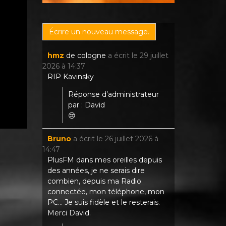
hmz
de
cologne
a écrit le
29 juillet
2026
à
14:37
RIP Kavinsky
Réponse d’administrateur
par : David
😢
Bruno
a écrit le
26 juillet 2026
à
14:47
PlusFM dans mes oreilles depuis
des années, je ne serais dire
combien, depuis ma Radio
connectée, mon téléphone, mon
PC... Je suis fidèle et le resterais.
Merci David.