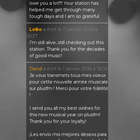
owe you a lot!!!! Your station has
helped me get through many
tough days and I am so grateful
LoBo
a écrit le
11 janvier 2026
à
05:37
I'm still alive, still checking out this
station. Thank you for the decades
of good music!
David
a écrit le
1 janvier 2026
à
18:36
Je vous transmets tous mes voeux
pour cette nouvelle année musicale
sur plusfm ! Merci pour votre fidélité
!
I send you all my best wishes for
this new musical year on plusfm!
Thank you for your loyalty!
¡Les envío mis mejores deseos para