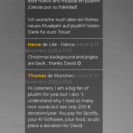
este nuevo año musical en plusfm!
¡Gracias por su fidelidad!
Ich wünsche euch allen ein frohes
neues Musikjahr auf plusfm! Vielen
Dank für eure Treue!
Herve
de
Lille - France
a écrit le
12
décembre 2025
à
17:57
Christmas background and jingles
are back , thanks David 😉
Thomas
de
München
a écrit le
20
novembre 2025
à
16:26
Hi Listeners, I am a big fan of
plusfm for year but I don´t
understand why I read so many
nice words but see only 200 €
donation/year. You pay for Spotify,
your KI-Software, your food...so plz
place a donation for David.