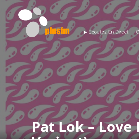
▶︎ Ecoutez En Direct
C
Pat Lok – Love 