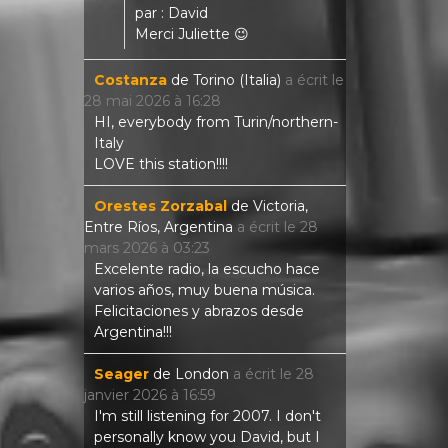
par : David
Merci Juliette 😉
Costanza
de
Torino (Italia)
a écrit le
28 mai 2026
à
16:28
HI, everybody from Turin/northern-
Italy
LOVE this station!!!!
Orestes Zorzabal
de
Victoria,
Entre Ríos, Argentina
a écrit le
28
mars 2026
à
03:23
Excelente radio, la escucho hace
varios años, muy buena música.
Felicitaciones y abrazos desde
Argentina!!!
Seager
de
London
a écrit le
28
janvier 2026
à
16:59
I'm still listening for 2007. I don't
personally know you David, but I