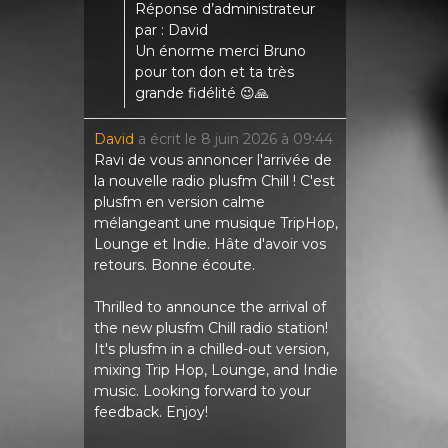
Réponse d’administrateur
par : David
Un énorme merci Bruno
pour ton don et ta très
grande fidélité 😉🙏
David
a écrit le
8 juin 2026
à
09:44
Ravi de vous annoncer l'arrivée de
la nouvelle radio plusfm Chill ! C'est
plusfm en version calme
mélangeant une musique TripHop,
Lounge et Indie. Hâte d'avoir vos
retours. Bonne écoute.
Thrilled to announce the arrival of
the new plusfm Chill radio station!
It's plusfm in a chilled-out version,
mixing Trip Hop, Lounge, and Indie
music. Looking forward to your
feedback. Enjoy!