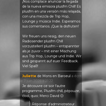
¡Nos complace anunciar la llegada
de la nueva emisora ​​plusfm Chill! Es
plusfm en una versión más relajada,
con una mezcla de Trip Hop,
Lounge y música Indie. Esperamos
sus comentarios. ¡Que la disfruten!
Wir freuen uns riesig, den neuen
Radiosender plusfm Chill
vorzustellen! plusfm – entspannter
als je zuvor – mit einer Mischung
aus Trip Hop, Lounge und Indie. Wir
sind gespannt auf euer Feedback.
Viel Spaß!
Juliette
de
Mons en Baroeul
a écrit
le
7 juin 2026
à
21:22
Je découvre ce soir l'autre
programme, Plusfm chill, pépouze,
cool, quoi; Merci David 🙂
Réponse d’administrateur