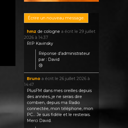
hmz
de
cologne
a écrit le
29 juillet
2026
à
14:37
RIP Kavinsky
Réponse d’administrateur
par : David
😢
Bruno
a écrit le
26 juillet 2026
à
14:47
PlusFM dans mes oreilles depuis
des années, je ne serais dire
combien, depuis ma Radio
connectée, mon téléphone, mon
PC... Je suis fidèle et le resterais.
Merci David.