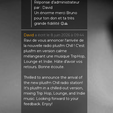
Réponse d’administrateur
par : David
Un énorme merci Bruno
pour ton don et ta très
grande fidélité 😉🙏
David
a écrit le
8 juin 2026
à
09:44
Ravi de vous annoncer l'arrivée de
la nouvelle radio plusfm Chill ! C'est
plusfm en version calme
mélangeant une musique TripHop,
Lounge et Indie. Hâte d'avoir vos
retours. Bonne écoute.
Thrilled to announce the arrival of
the new plusfm Chill radio station!
It's plusfm in a chilled-out version,
mixing Trip Hop, Lounge, and Indie
music. Looking forward to your
feedback. Enjoy!