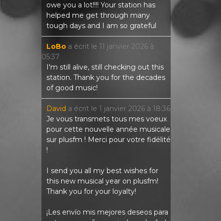
owe you a lot!!!! Your station has
helped me get through many
tough days and I am so grateful
LoBo
a écrit le
11 janvier 2026
à
05:37
I'm still alive, still checking out this
station. Thank you for the decades
of good music!
David
a écrit le
1 janvier 2026
à
18:36
Je vous transmets tous mes voeux
pour cette nouvelle année musicale
sur plusfm ! Merci pour votre fidélité
!
I send you all my best wishes for
this new musical year on plusfm!
Thank you for your loyalty!
¡Les envío mis mejores deseos para