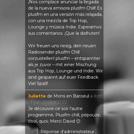
¡Nos complace anunciar la llegada
de la nueva emisora ​​plusfm Chill! Es
plusfm en una versión más relajada,
con una mezcla de Trip Hop,
Lounge y música Indie. Esperamos
sus comentarios. ¡Que la disfruten!
Wir freuen uns riesig, den neuen
Radiosender plusfm Chill
vorzustellen! plusfm – entspannter
als je zuvor – mit einer Mischung
aus Trip Hop, Lounge und Indie. Wir
sind gespannt auf euer Feedback.
Viel Spaß!
Juliette
de
Mons en Baroeul
a écrit
le
7 juin 2026
à
21:22
Je découvre ce soir l'autre
programme, Plusfm chill, pépouze,
cool, quoi; Merci David 🙂
Réponse d’administrateur