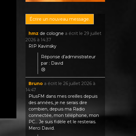
hmz
de
cologne
a écrit le
29 juillet
2026
à
14:37
RIP Kavinsky
Réponse d’administrateur
par : David
😢
Bruno
a écrit le
26 juillet 2026
à
14:47
PlusFM dans mes oreilles depuis
des années, je ne serais dire
combien, depuis ma Radio
connectée, mon téléphone, mon
PC... Je suis fidèle et le resterais.
Merci David.