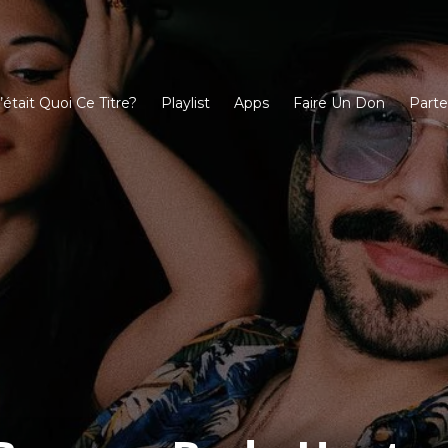
’était Quoi Ce Titre?
Playlist
Apps
Faire Un Don
Parte