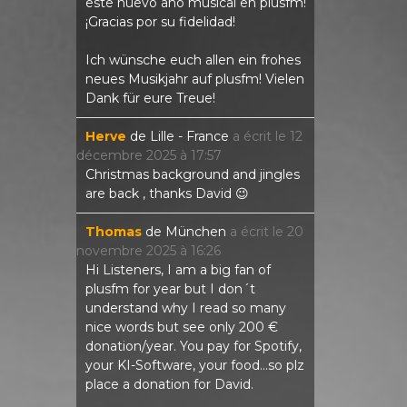
este nuevo año musical en plusfm!
¡Gracias por su fidelidad!
Ich wünsche euch allen ein frohes
neues Musikjahr auf plusfm! Vielen
Dank für eure Treue!
Herve
de
Lille - France
a écrit le
12
décembre 2025
à
17:57
Christmas background and jingles
are back , thanks David 😉
Thomas
de
München
a écrit le
20
novembre 2025
à
16:26
Hi Listeners, I am a big fan of
plusfm for year but I don´t
understand why I read so many
nice words but see only 200 €
donation/year. You pay for Spotify,
your KI-Software, your food...so plz
place a donation for David.