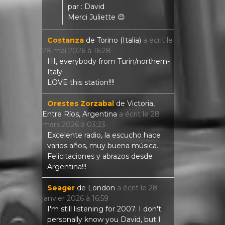
par : David
Merci Juliette 😉
Costanza
de
Torino (Italia)
a écrit le
28 mai 2026
à
16:28
HI, everybody from Turin/northern-
Italy
LOVE this station!!!!
Orestes Zorzabal
de
Victoria,
Entre Ríos, Argentina
a écrit le
28
mars 2026
à
03:23
Excelente radio, la escucho hace
varios años, muy buena música.
Felicitaciones y abrazos desde
Argentina!!!
Seager
de
London
a écrit le
28
janvier 2026
à
16:59
I'm still listening for 2007. I don't
personally know you David, but I