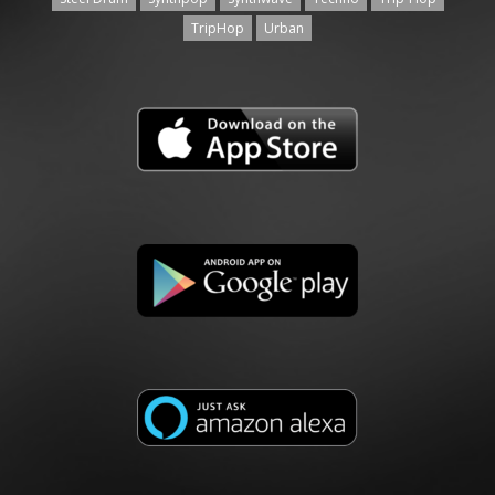
TripHop
Urban