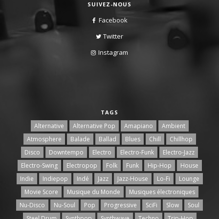
SUIVEZ-NOUS
Facebook
Twitter
Instagram
TAGS
Alternative
Alternative Pop
Amapiano
Ambient
Atmosphere
Balade
Ballad
Blues
Chill
Chillhop
Disco
Downtempo
Electro
Electro-Funk
Electro-Jazz
Electro-Swing
Electropop
Folk
Funk
Hip-Hop
House
Indie
Indiepop
Indé
Jazz
Jazz-House
Lo-Fi
Lounge
Movie Score
Musique du Monde
Musiques électroniques
Nu-Disco
Nu-Soul
Pop
Progressive
SciFi
Slow
Soul
Steel Drum
Synthpop
Synthwave
Techno
Trip-Hop