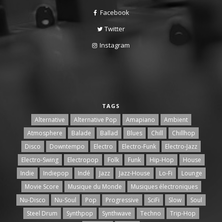
Facebook
Twitter
Instagram
TAGS
Alternative
Alternative Pop
Amapiano
Ambient
Atmosphere
Balade
Ballad
Blues
Chill
Chillhop
Disco
Downtempo
Electro
Electro-Funk
Electro-Jazz
Electro-Swing
Electropop
Folk
Funk
Hip-Hop
House
Indie
Indiepop
Indé
Jazz
Jazz-House
Lo-Fi
Lounge
Movie Score
Musique du Monde
Musiques électroniques
Nu-Disco
Nu-Soul
Pop
Progressive
SciFi
Slow
Soul
Steel Drum
Synthpop
Synthwave
Techno
Trip-Hop