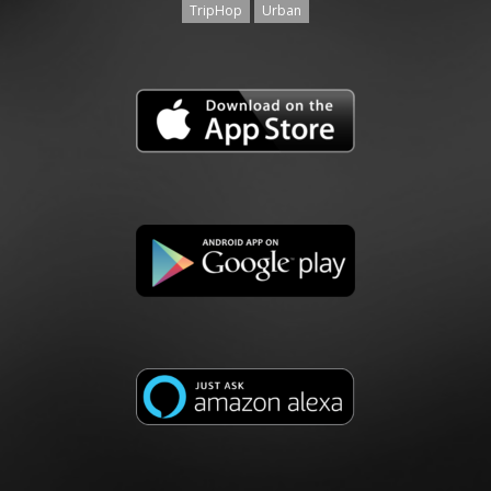
TripHop
Urban