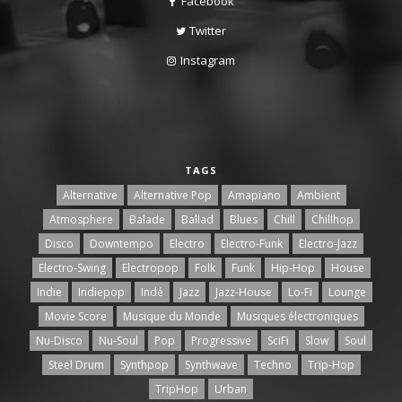
Facebook
Twitter
Instagram
TAGS
Alternative
Alternative Pop
Amapiano
Ambient
Atmosphere
Balade
Ballad
Blues
Chill
Chillhop
Disco
Downtempo
Electro
Electro-Funk
Electro-Jazz
Electro-Swing
Electropop
Folk
Funk
Hip-Hop
House
Indie
Indiepop
Indé
Jazz
Jazz-House
Lo-Fi
Lounge
Movie Score
Musique du Monde
Musiques électroniques
Nu-Disco
Nu-Soul
Pop
Progressive
SciFi
Slow
Soul
Steel Drum
Synthpop
Synthwave
Techno
Trip-Hop
TripHop
Urban