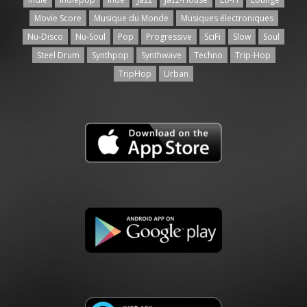
Movie Score
Musique du Monde
Musiques électroniques
Nu-Disco
Nu-Soul
Pop
Progressive
SciFi
Slow
Soul
Steel Drum
Synthpop
Synthwave
Techno
Trip-Hop
TripHop
Urban