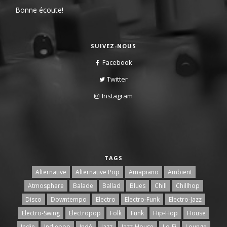
Bonne écoute!
SUIVEZ-NOUS
Facebook
Twitter
Instagram
TAGS
Alternative
Alternative Pop
Amapiano
Ambient
Atmosphere
Balade
Ballad
Blues
Chill
Chillhop
Disco
Downtempo
Electro
Electro-Funk
Electro-Jazz
Electro-Swing
Electropop
Folk
Funk
Hip-Hop
House
Indie
Indiepop
Indé
Jazz
Jazz-House
Lo-Fi
Lounge