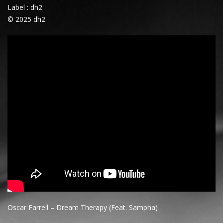
Label : dh2
© 2025 dh2
Oscar Farrell – Dream Therapy (Feat. Sampha)