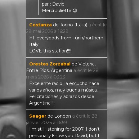
par : David
Merci Juliette 😉
Costanza
de
Torino (Italia)
a écrit le
28 mai 2026
à
16:28
HI, everybody from Turin/northern-
Italy
LOVE this station!!!!
Orestes Zorzabal
de
Victoria,
Entre Ríos, Argentina
a écrit le
28
mars 2026
à
03:23
Excelente radio, la escucho hace
varios años, muy buena música.
Felicitaciones y abrazos desde
Argentina!!!
Seager
de
London
a écrit le
28
janvier 2026
à
16:59
I'm still listening for 2007. I don't
personally know you David, but I