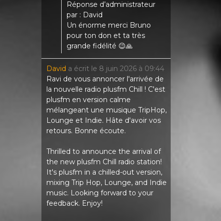
Réponse d’administrateur
par : David
Un énorme merci Bruno
pour ton don et ta très
grande fidélité 😉🙏
David
a écrit le
8 juin 2026
à
09:44
Ravi de vous annoncer l'arrivée de
la nouvelle radio plusfm Chill ! C'est
plusfm en version calme
mélangeant une musique TripHop,
Lounge et Indie. Hâte d'avoir vos
retours. Bonne écoute.
Thrilled to announce the arrival of
the new plusfm Chill radio station!
It's plusfm in a chilled-out version,
mixing Trip Hop, Lounge, and Indie
music. Looking forward to your
feedback. Enjoy!