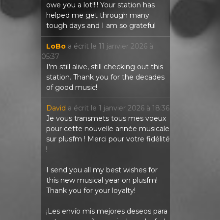
owe you a lot!!!! Your station has
helped me get through many
tough days and I am so grateful
LoBo
a écrit le
11 janvier 2026
à
05:37
I'm still alive, still checking out this
station. Thank you for the decades
of good music!
David
a écrit le
1 janvier 2026
à
18:36
Je vous transmets tous mes voeux
pour cette nouvelle année musicale
sur plusfm ! Merci pour votre fidélité
!
I send you all my best wishes for
this new musical year on plusfm!
Thank you for your loyalty!
¡Les envío mis mejores deseos para