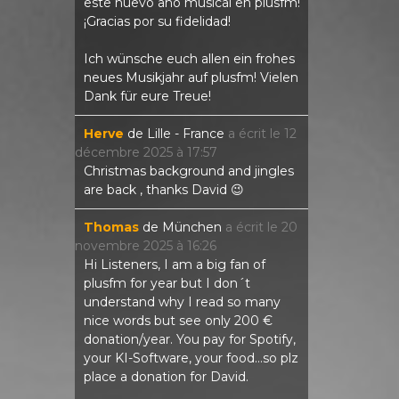
este nuevo año musical en plusfm!
¡Gracias por su fidelidad!
Ich wünsche euch allen ein frohes
neues Musikjahr auf plusfm! Vielen
Dank für eure Treue!
Herve
de
Lille - France
a écrit le
12
décembre 2025
à
17:57
Christmas background and jingles
are back , thanks David 😉
Thomas
de
München
a écrit le
20
novembre 2025
à
16:26
Hi Listeners, I am a big fan of
plusfm for year but I don´t
understand why I read so many
nice words but see only 200 €
donation/year. You pay for Spotify,
your KI-Software, your food...so plz
place a donation for David.