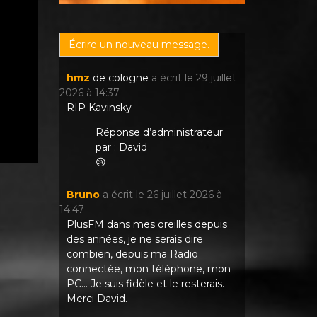
hmz
de
cologne
a écrit le
29 juillet
2026
à
14:37
RIP Kavinsky
Réponse d’administrateur
par : David
😢
Bruno
a écrit le
26 juillet 2026
à
14:47
PlusFM dans mes oreilles depuis
des années, je ne serais dire
combien, depuis ma Radio
connectée, mon téléphone, mon
PC... Je suis fidèle et le resterais.
Merci David.