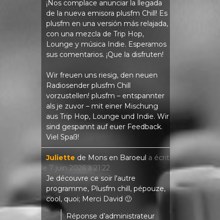
¡Nos complace anunciar la llegada
de la nueva emisora ​​plusfm Chill! Es
plusfm en una versión más relajada,
con una mezcla de Trip Hop,
Lounge y música Indie. Esperamos
sus comentarios. ¡Que la disfruten!
Wir freuen uns riesig, den neuen
Radiosender plusfm Chill
vorzustellen! plusfm – entspannter
als je zuvor – mit einer Mischung
aus Trip Hop, Lounge und Indie. Wir
sind gespannt auf euer Feedback.
Viel Spaß!
Juliette
de
Mons en Baroeul
a écrit
le
7 juin 2026
à
21:22
Je découvre ce soir l'autre
programme, Plusfm chill, pépouze,
cool, quoi; Merci David 🙂
Réponse d’administrateur