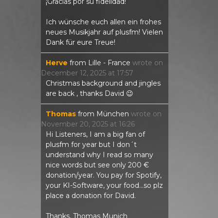
¡Gracias por su fidelidad!
Ich wünsche euch allen ein frohes
neues Musikjahr auf plusfm! Vielen
Dank für eure Treue!
Herve
from
Lille - France
wrote on
December 12, 2025
at
17:57
Christmas background and jingles
are back , thanks David 😉
Thomas
from
München
wrote on
November 20, 2025
at
16:26
Hi Listeners, I am a big fan of
plusfm for year but I don´t
understand why I read so many
nice words but see only 200 €
donation/year. You pay for Spotify,
your KI-Software, your food...so plz
place a donation for David.
Thanks, Thomas Munich