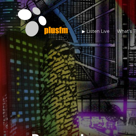
▶︎ Listen Live
What’s T