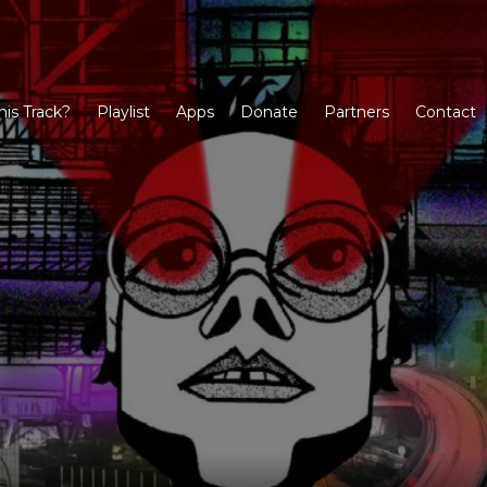
his Track?
Playlist
Apps
Donate
Partners
Contact