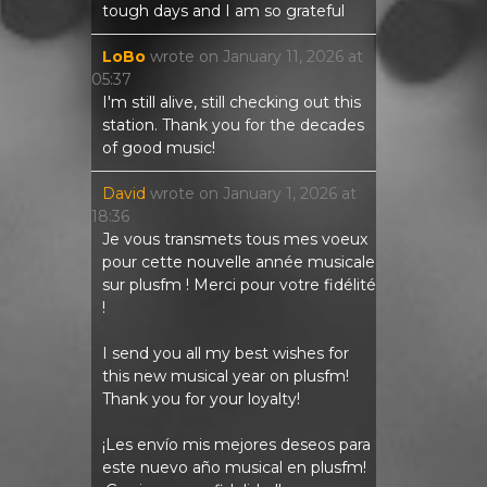
tough days and I am so grateful
LoBo
wrote on
January 11, 2026
at
05:37
I'm still alive, still checking out this
station. Thank you for the decades
of good music!
David
wrote on
January 1, 2026
at
18:36
Je vous transmets tous mes voeux
pour cette nouvelle année musicale
sur plusfm ! Merci pour votre fidélité
!
I send you all my best wishes for
this new musical year on plusfm!
Thank you for your loyalty!
¡Les envío mis mejores deseos para
este nuevo año musical en plusfm!