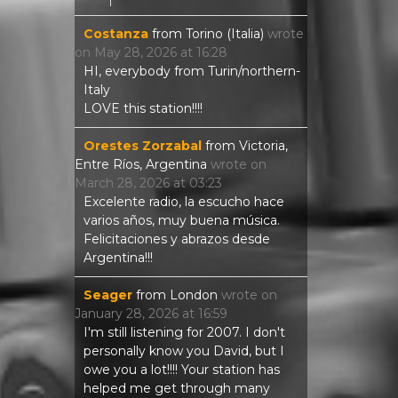
Costanza
from
Torino (Italia)
wrote
on
May 28, 2026
at
16:28
HI, everybody from Turin/northern-
Italy
LOVE this station!!!!
Orestes Zorzabal
from
Victoria,
Entre Ríos, Argentina
wrote on
March 28, 2026
at
03:23
Excelente radio, la escucho hace
varios años, muy buena música.
Felicitaciones y abrazos desde
Argentina!!!
Seager
from
London
wrote on
January 28, 2026
at
16:59
I'm still listening for 2007. I don't
personally know you David, but I
owe you a lot!!!! Your station has
helped me get through many