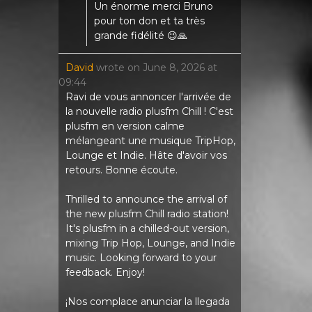
Un énorme merci Bruno
pour ton don et ta très
grande fidélité 😉🙏
David
wrote on
June 8, 2026
at
09:44
Ravi de vous annoncer l'arrivée de
la nouvelle radio plusfm Chill ! C'est
plusfm en version calme
mélangeant une musique TripHop,
Lounge et Indie. Hâte d'avoir vos
retours. Bonne écoute.
Thrilled to announce the arrival of
the new plusfm Chill radio station!
It's plusfm in a chilled-out version,
mixing Trip Hop, Lounge, and Indie
music. Looking forward to your
feedback. Enjoy!
¡Nos complace anunciar la llegada