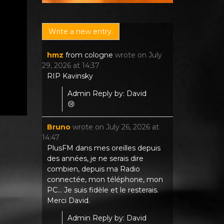
hmz
from
cologne
wrote on
July
29, 2026
at
14:37
RIP Kavinsky
Admin Reply by: David
😢
Bruno
wrote on
July 26, 2026
at
14:47
PlusFM dans mes oreilles depuis
des années, je ne serais dire
combien, depuis ma Radio
connectée, mon téléphone, mon
PC... Je suis fidèle et le resterais.
Merci David.
Admin Reply by: David