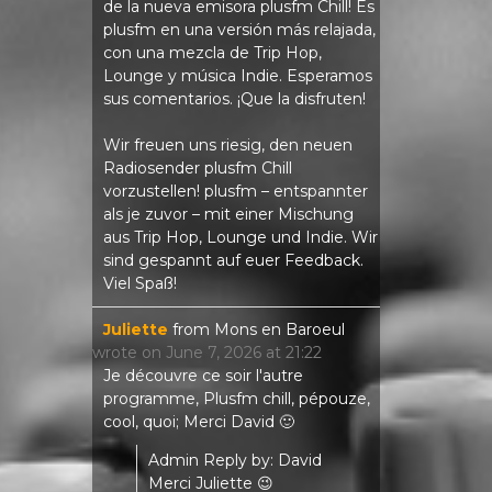
de la nueva emisora ​​plusfm Chill! Es
plusfm en una versión más relajada,
con una mezcla de Trip Hop,
Lounge y música Indie. Esperamos
sus comentarios. ¡Que la disfruten!
Wir freuen uns riesig, den neuen
Radiosender plusfm Chill
vorzustellen! plusfm – entspannter
als je zuvor – mit einer Mischung
aus Trip Hop, Lounge und Indie. Wir
sind gespannt auf euer Feedback.
Viel Spaß!
Juliette
from
Mons en Baroeul
wrote on
June 7, 2026
at
21:22
Je découvre ce soir l'autre
programme, Plusfm chill, pépouze,
cool, quoi; Merci David 🙂
Admin Reply by: David
Merci Juliette 😉