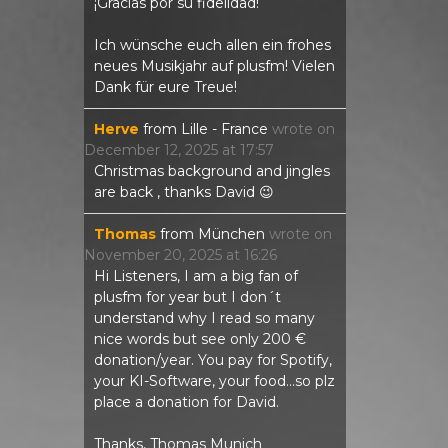
¡Gracias por su fidelidad!
Ich wünsche euch allen ein frohes
neues Musikjahr auf plusfm! Vielen
Dank für eure Treue!
Herve
from
Lille - France
wrote on
December 12, 2025
at
17:57
Christmas background and jingles
are back , thanks David 😉
Thomas
from
München
wrote on
November 20, 2025
at
16:26
Hi Listeners, I am a big fan of
plusfm for year but I don´t
understand why I read so many
nice words but see only 200 €
donation/year. You pay for Spotify,
your KI-Software, your food...so plz
place a donation for David.
Thanks, Thomas Munich