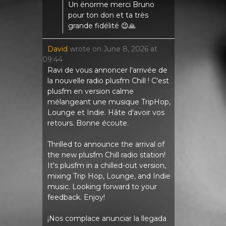
Un énorme merci Bruno
pour ton don et ta très
grande fidélité 😉🙏
David
wrote on
June 8, 2026
at
09:44
Ravi de vous annoncer l'arrivée de
la nouvelle radio plusfm Chill ! C'est
plusfm en version calme
mélangeant une musique TripHop,
Lounge et Indie. Hâte d'avoir vos
retours. Bonne écoute.
Thrilled to announce the arrival of
the new plusfm Chill radio station!
It's plusfm in a chilled-out version,
mixing Trip Hop, Lounge, and Indie
music. Looking forward to your
feedback. Enjoy!
¡Nos complace anunciar la llegada