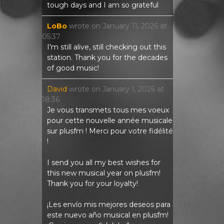
tough days and I am so grateful
LoBo
wrote on
January 11, 2026
at
05:37
I'm still alive, still checking out this
station. Thank you for the decades
of good music!
David
wrote on
January 1, 2026
at
18:36
Je vous transmets tous mes voeux
pour cette nouvelle année musicale
sur plusfm ! Merci pour votre fidélité
!
I send you all my best wishes for
this new musical year on plusfm!
Thank you for your loyalty!
¡Les envío mis mejores deseos para
este nuevo año musical en plusfm!