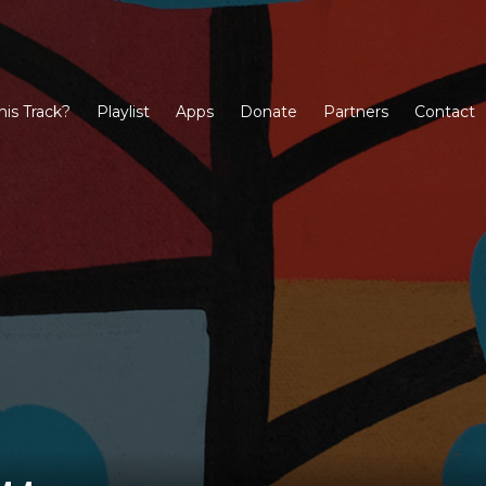
his Track?
Playlist
Apps
Donate
Partners
Contact