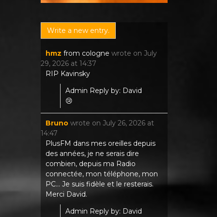
hmz
from
cologne
wrote on
July
29, 2026
at
14:37
RIP Kavinsky
Admin Reply by: David
😢
Bruno
wrote on
July 26, 2026
at
14:47
PlusFM dans mes oreilles depuis
des années, je ne serais dire
combien, depuis ma Radio
connectée, mon téléphone, mon
PC... Je suis fidèle et le resterais.
Merci David.
Admin Reply by: David