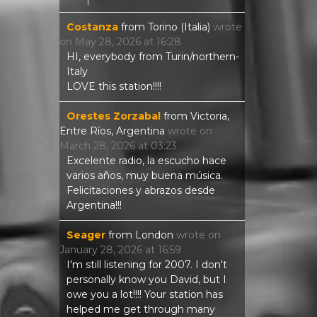
Costanza
from
Torino (Italia)
wrote
on
May 28, 2026
at
16:28
HI, everybody from Turin/northern-
Italy
LOVE this station!!!!
Orestes Zorzabal
from
Victoria,
Entre Ríos, Argentina
wrote on
March 28, 2026
at
03:23
Excelente radio, la escucho hace
varios años, muy buena música.
Felicitaciones y abrazos desde
Argentina!!!
Seager
from
London
wrote on
January 28, 2026
at
16:59
I'm still listening for 2007. I don't
personally know you David, but I
owe you a lot!!!! Your station has
helped me get through many