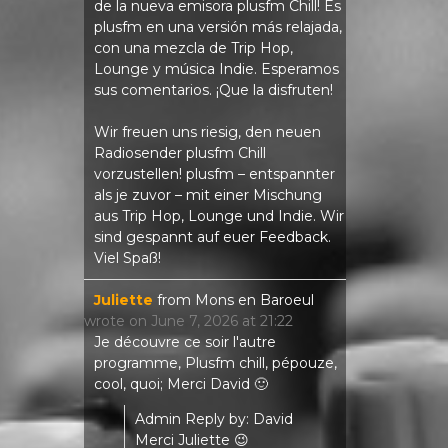
de la nueva emisora ​​plusfm Chill! Es
plusfm en una versión más relajada,
con una mezcla de Trip Hop,
Lounge y música Indie. Esperamos
sus comentarios. ¡Que la disfruten!
Wir freuen uns riesig, den neuen
Radiosender plusfm Chill
vorzustellen! plusfm – entspannter
als je zuvor – mit einer Mischung
aus Trip Hop, Lounge und Indie. Wir
sind gespannt auf euer Feedback.
Viel Spaß!
Juliette
from
Mons en Baroeul
wrote on
June 7, 2026
at
21:22
Je découvre ce soir l'autre
programme, Plusfm chill, pépouze,
cool, quoi; Merci David 🙂
Admin Reply by: David
Merci Juliette 😉