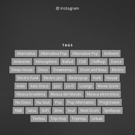
Instagram
TAGS
Alternativa
Alternativa Pop
Alternative Pop
Ambient
Ambiente
Atmosphere
Ballad
Chill
Chillhop
Dance
Deep House
Disco
Downtempo
Drum and Bass
Electro
Electro-Funk
Electro-Jazz
Electropop
Funk
House
Indie
Italo Disco
Jazz
Lo-Fi
Lounge
Movie Score
Música brasileña
Música del Mundo
Música electrónica
Nu-Disco
Nu-Soul
Pop
Pop Alternativo
Progressive
R&B
Salsa
SciFi
Slow
Soul
Steel Drum
Synthpop
Techno
Trip-Hop
TripHop
Urban