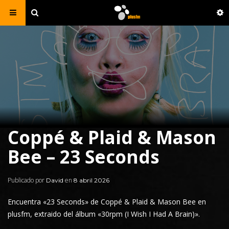
Coppé & Plaid & Mason
Bee – 23 Seconds
Publicado por
en
David
8 abril 2026
Encuentra «23 Seconds» de Coppé &
Plaid
& Mason Bee en
plusfm
, extraido del álbum «30rpm (I Wish I Had A Brain)».