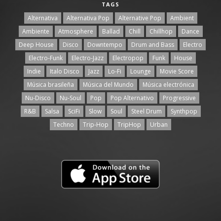
TAGS
Alternativa
Alternativa Pop
Alternative Pop
Ambient
Ambiente
Atmosphere
Ballad
Chill
Chillhop
Dance
Deep House
Disco
Downtempo
Drum and Bass
Electro
Electro-Funk
Electro-Jazz
Electropop
Funk
House
Indie
Italo Disco
Jazz
Lo-Fi
Lounge
Movie Score
Música brasileña
Música del Mundo
Música electrónica
Nu-Disco
Nu-Soul
Pop
Pop Alternativo
Progressive
R&B
Salsa
SciFi
Slow
Soul
Steel Drum
Synthpop
Techno
Trip-Hop
TripHop
Urban