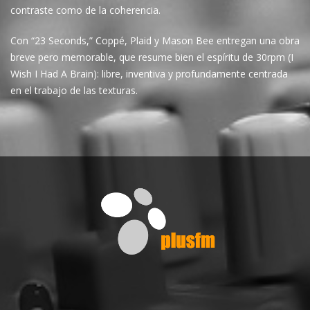
contraste como de la coherencia.
Con “23 Seconds,” Coppé, Plaid y Mason Bee entregan una obra
breve pero memorable, que resume bien el espíritu de 30rpm (I
Wish I Had A Brain): libre, inventiva y profundamente centrada
en el trabajo de las texturas.