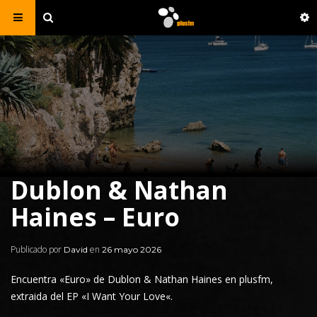
Dublon & Nathan
Haines – Euro
Publicado por
en
David
26 mayo 2026
Encuentra «Euro» de Dublon & Nathan Haines en
plusfm
,
extraida del EP «
I Want Your Love
«.