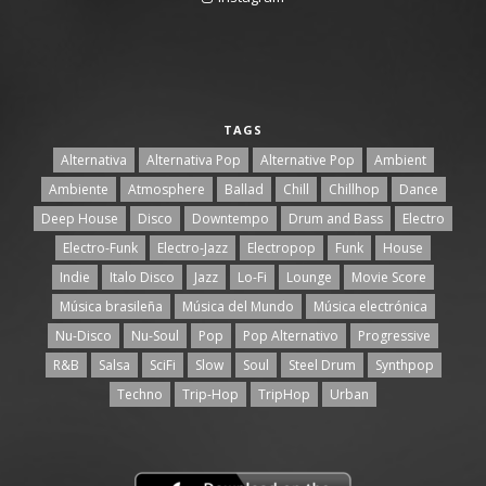
TAGS
Alternativa
Alternativa Pop
Alternative Pop
Ambient
Ambiente
Atmosphere
Ballad
Chill
Chillhop
Dance
Deep House
Disco
Downtempo
Drum and Bass
Electro
Electro-Funk
Electro-Jazz
Electropop
Funk
House
Indie
Italo Disco
Jazz
Lo-Fi
Lounge
Movie Score
Música brasileña
Música del Mundo
Música electrónica
Nu-Disco
Nu-Soul
Pop
Pop Alternativo
Progressive
R&B
Salsa
SciFi
Slow
Soul
Steel Drum
Synthpop
Techno
Trip-Hop
TripHop
Urban