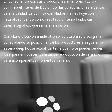
En consonancia con sus producciones anteriores, «Euro»
confirma el interés de Dublon por las colaboraciones artísticas
de alta calidad. La química con Nathan Haines fluye con
naturalidad, dando como resultado un tema fluido, casi
cinematográfico, que invita a la evasión.
Con «Euro», Dublon añade otro sólido título a su discografía,
consolidando su posición entre los productores a seguir en la
escena deep house actual. Un tema que no te puedes perder,
ideal para enriquecer tus listas de reproducción de verano o
para acompañar tus momentos de relax.