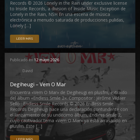
Records © 2026 Lonely in the Rain under exclusive license
to Inside Records, a division of Inside Music Exception de
Lonely in the Rain, NSH En una escena de música
electrónica a menudo saturada de producciones pulidas,
Lonely […]
LEER MÁS
Publicado en
12 mayo 2026
David
Degiheugi – Vem O Mar
Encuentra «Vem O Mar» de Degiheugi en plusfm, extraido
del álbum «Endless Smile 2«. Compositor : Jérôme Vildaer
Sello : Endless Smile Records © 2026 Endless Smile
Records Degiheugi hace una declaración contundente con
el lanzamiento de su undécimo álbum, Endless Smile 2,
cuyo cautivador tema «Vem O Mar» ya está arrasando en
plusfm. Este […]
LEER MÁS