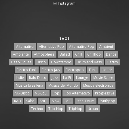
Instagram
TAGS
Alternativa
Alternativa Pop
Alternative Pop
Ambient
Ambiente
Atmosphere
Ballad
Chill
Chillhop
Dance
Deep House
Disco
Downtempo
Drum and Bass
Electro
Electro-Funk
Electro-Jazz
Electropop
Funk
House
Indie
Italo Disco
Jazz
Lo-Fi
Lounge
Movie Score
Música brasileña
Música del Mundo
Música electrónica
Nu-Disco
Nu-Soul
Pop
Pop Alternativo
Progressive
R&B
Salsa
SciFi
Slow
Soul
Steel Drum
Synthpop
Techno
Trip-Hop
TripHop
Urban