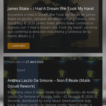
James Blake – I Had A Dream She Took My Hand
Encuentra «I Had A Dream She Took My Hand» de James
Blake en plusfm, extraido del álbum «Trying Times«. Sello :
Good boy © 2026 James Blake James Blake continúa su
regreso con “I Had A Dream She Took My Hand”, un tema
que confirma la dirección más íntima y luminosa de su
nuevo álbum, […]
LEER MÁS
Publicado en
27 abril 2026
David
Andrea Laszlo De Simone – Non È Reale (Malik
Djoudi Rework)
Encuentra «Non È Reale (Malik Djoudi Rework)» de Andrea
Laszlo De Simone en plusfm. Sello : 42 Records © 2026 42
Records, distributed by Sony Music Entertainment Italy
S.p.A. Andrea Laszlo De Simone confía “Non È Reale” a