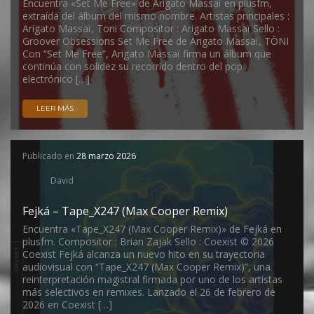
Encuentra «Set Me Free» de Arigato Massaï en plusfm,
extraída del álbum del mismo nombre. Artistas principales :
Arigato Massaï, Toni Compositor : Arigato Massaï Sello :
Groover Obsessions Set Me Free de Arigato Massaï, TŌNI
Con “Set Me Free”, Arigato Massaï firma un álbum que
continúa con solidez su recorrido dentro del pop
electrónico […]
LEER MÁS
Publicado en
28 marzo 2026
David
Fejká – Tape_X247 (Max Cooper Remix)
Encuentra «Tape_X247 (Max Cooper Remix)» de Fejká en
plusfm. Compositor : Brian Zajak Sello : Coexist © 2026
Coexist Fejká alcanza un nuevo hito en su trayectoria
audiovisual con “Tape_X247 (Max Cooper Remix)”, una
reinterpretación magistral firmada por uno de los artistas
más selectivos en remixes. Lanzado el 26 de febrero de
2026 en Coexist […]