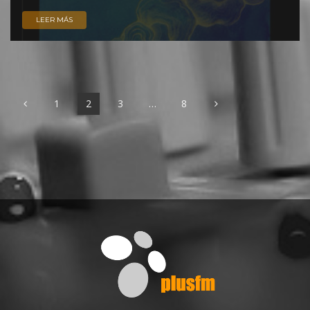
LEER MÁS
1
2
3
…
8