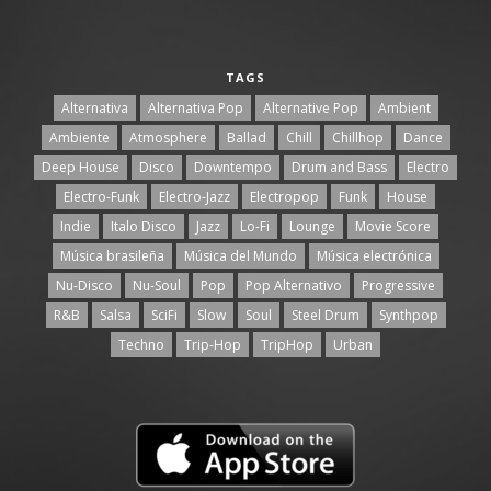
TAGS
Alternativa
Alternativa Pop
Alternative Pop
Ambient
Ambiente
Atmosphere
Ballad
Chill
Chillhop
Dance
Deep House
Disco
Downtempo
Drum and Bass
Electro
Electro-Funk
Electro-Jazz
Electropop
Funk
House
Indie
Italo Disco
Jazz
Lo-Fi
Lounge
Movie Score
Música brasileña
Música del Mundo
Música electrónica
Nu-Disco
Nu-Soul
Pop
Pop Alternativo
Progressive
R&B
Salsa
SciFi
Slow
Soul
Steel Drum
Synthpop
Techno
Trip-Hop
TripHop
Urban