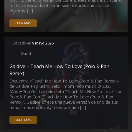
that fits perfectly within the current electronic music scene,
at the crossroads of immersive textures and incisive
rhythms. […]
LEER MÁS
Publicado en
9 mayo 2026
David
Galdive – Teach Me How To Love (Polo & Pan
Remix)
Encuentra «Teach Me How To Love (Polo & Pan Remix)»
de Galdive en plusfm. Sello : mom+pop music © 2025
Mom+Pop Galdive reinventa “Teach Me How To Love” con
Polo & Pan Con “Teach Me How To Love (Polo & Pan
Remix)”, Galdive ofrece una nueva versión de uno de sus
temas más emotivos, transformado […]
LEER MÁS