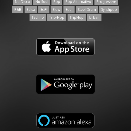
Nu-Disco
Nu-Soul
Pop
Pop Alternativo
Progressive
R&B
Salsa
SciFi
Slow
Soul
Steel Drum
Synthpop
Techno
Trip-Hop
TripHop
Urban