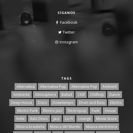
SÍGANOS
Facebook
Twitter
Instagram
TAGS
Alternativa
Alternativa Pop
Alternative Pop
Ambient
Ambiente
Atmosphere
Ballad
Chill
Chillhop
Dance
Deep House
Disco
Downtempo
Drum and Bass
Electro
Electro-Funk
Electro-Jazz
Electropop
Funk
House
Indie
Italo Disco
Jazz
Lo-Fi
Lounge
Movie Score
Música brasileña
Música del Mundo
Música electrónica