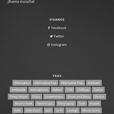
¡Buena escucha!
SÍGANOS
Facebook
Twitter
Instagram
TAGS
Alternativa
Alternativa Pop
Alternative Pop
Ambient
Ambiente
Atmosphere
Ballad
Chill
Chillhop
Dance
Deep House
Disco
Downtempo
Drum and Bass
Electro
Electro-Funk
Electro-Jazz
Electropop
Funk
House
Indie
Italo Disco
Jazz
Lo-Fi
Lounge
Movie Score