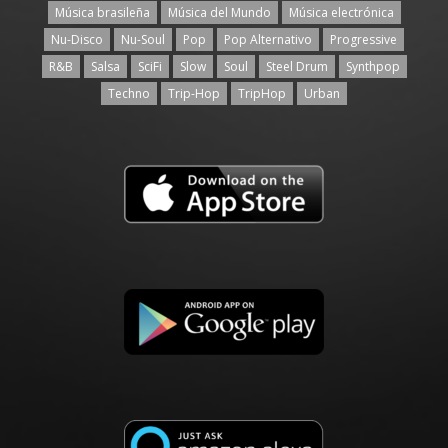
Música brasileña
Música del Mundo
Música electrónica
Nu-Disco
Nu-Soul
Pop
Pop Alternativo
Progressive
R&B
Salsa
SciFi
Slow
Soul
Steel Drum
Synthpop
Techno
Trip-Hop
TripHop
Urban