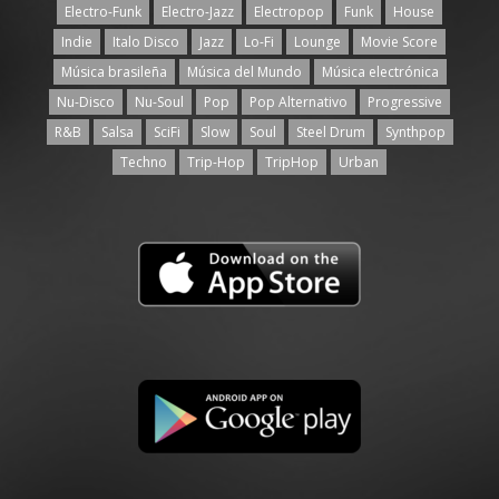
Electro-Funk
Electro-Jazz
Electropop
Funk
House
Indie
Italo Disco
Jazz
Lo-Fi
Lounge
Movie Score
Música brasileña
Música del Mundo
Música electrónica
Nu-Disco
Nu-Soul
Pop
Pop Alternativo
Progressive
R&B
Salsa
SciFi
Slow
Soul
Steel Drum
Synthpop
Techno
Trip-Hop
TripHop
Urban