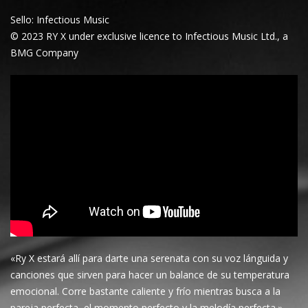
Sello: Infectious Music
© 2023 RY X under exclusive licence to Infectious Music Ltd., a
BMG Company
«Ry X estará allí para darte una serenata con su voz lánguida y
canciones que sirven para hacer un balance de su temperatura
emocional. Corre bastante caliente y frío mientras busca a la
pareja perfecta, el momento perfecto y la melodía perfecta.»