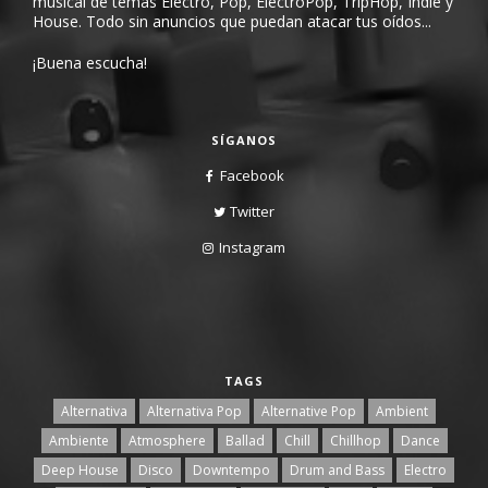
musical de temas Electro, Pop, ElectroPop, TripHop, Indie y
House. Todo sin anuncios que puedan atacar tus oídos...
¡Buena escucha!
SÍGANOS
Facebook
Twitter
Instagram
TAGS
Alternativa
Alternativa Pop
Alternative Pop
Ambient
Ambiente
Atmosphere
Ballad
Chill
Chillhop
Dance
Deep House
Disco
Downtempo
Drum and Bass
Electro