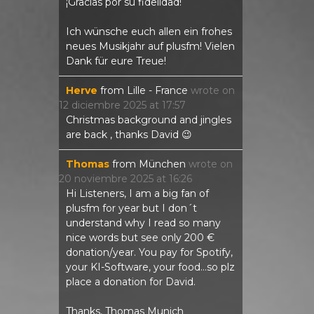
¡Gracias por su fidelidad!
Ich wünsche euch allen ein frohes
neues Musikjahr auf plusfm! Vielen
Dank für eure Treue!
Herve
from
Lille - France
wrote on
12 diciembre 2025
at
17:57
Christmas background and jingles
are back , thanks David 😉
Thomas
from
München
wrote on
20 noviembre 2025
at
16:26
Hi Listeners, I am a big fan of
plusfm for year but I don´t
understand why I read so many
nice words but see only 200 €
donation/year. You pay for Spotify,
your KI-Software, your food...so plz
place a donation for David.
Thanks, Thomas Munich