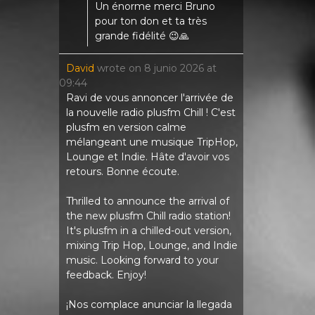
Un énorme merci Bruno
pour ton don et ta très
grande fidélité 😉🙏
David
wrote on
8 junio 2026
at
09:44
Ravi de vous annoncer l'arrivée de
la nouvelle radio plusfm Chill ! C'est
plusfm en version calme
mélangeant une musique TripHop,
Lounge et Indie. Hâte d'avoir vos
retours. Bonne écoute.
Thrilled to announce the arrival of
the new plusfm Chill radio station!
It's plusfm in a chilled-out version,
mixing Trip Hop, Lounge, and Indie
music. Looking forward to your
feedback. Enjoy!
¡Nos complace anunciar la llegada