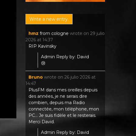
hmz
from
cologne
wrote on
29 julio
2026
at
14:37
RIP Kavinsky
Admin Reply by: David
😢
Bruno
wrote on
26 julio 2026
at
14:47
PlusFM dans mes oreilles depuis
des années, je ne serais dire
combien, depuis ma Radio
connectée, mon téléphone, mon
PC... Je suis fidèle et le resterais.
Merci David.
Admin Reply by: David