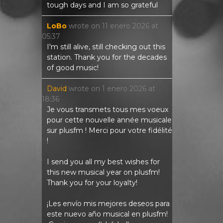
tough days and I am so grateful
LoBo
wrote on
11 enero 2026
at
05:37
I'm still alive, still checking out this
station. Thank you for the decades
of good music!
David
wrote on
1 enero 2026
at
18:36
Je vous transmets tous mes voeux
pour cette nouvelle année musicale
sur plusfm ! Merci pour votre fidélité
!
I send you all my best wishes for
this new musical year on plusfm!
Thank you for your loyalty!
¡Les envío mis mejores deseos para
este nuevo año musical en plusfm!