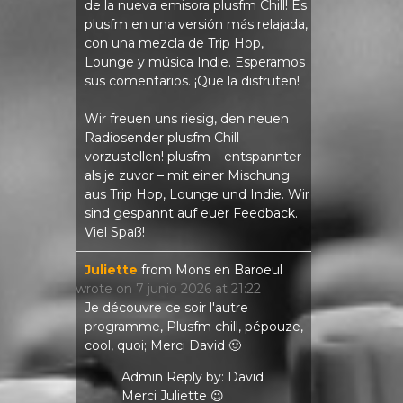
de la nueva emisora ​​plusfm Chill! Es
plusfm en una versión más relajada,
con una mezcla de Trip Hop,
Lounge y música Indie. Esperamos
sus comentarios. ¡Que la disfruten!
Wir freuen uns riesig, den neuen
Radiosender plusfm Chill
vorzustellen! plusfm – entspannter
als je zuvor – mit einer Mischung
aus Trip Hop, Lounge und Indie. Wir
sind gespannt auf euer Feedback.
Viel Spaß!
Juliette
from
Mons en Baroeul
wrote on
7 junio 2026
at
21:22
Je découvre ce soir l'autre
programme, Plusfm chill, pépouze,
cool, quoi; Merci David 🙂
Admin Reply by: David
Merci Juliette 😉