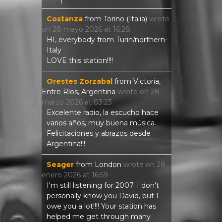
Costanza
from
Torino (Italia)
wrote
on
28 mayo 2026
at
16:28
HI, everybody from Turin/northern-
Italy
LOVE this station!!!!
Orestes Zorzabal
from
Victoria,
Entre Ríos, Argentina
wrote on
28
marzo 2026
at
03:23
Excelente radio, la escucho hace
varios años, muy buena música.
Felicitaciones y abrazos desde
Argentina!!!
Seager
from
London
wrote on
28
enero 2026
at
16:59
I'm still listening for 2007. I don't
personally know you David, but I
owe you a lot!!!! Your station has
helped me get through many