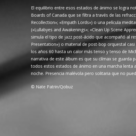
El equilibrio entre esos estados de ánimo se logra n
Boards of Canada que se filtra a través de las refracc
Recollection»; «Empath Lords») o una película meditat
(«Lullabyes and Awakenings»; «Clean Up Scene Appren
simula el tipo de jazz post-ácido que acompañó al re
Presentation») o material de post-bop orquestal casi 
los años 60 hasta un calor más tenso y tenso de Mic
narrativa de este álbum es que su clímax se guarda pa
todos estos estados de ánimo en una marcha lenta a
noche. Presencia malévola pero solitaria que no puede
© Nate Patrin/Qobuz