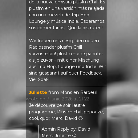
de la nueva emisora ​​plusfm Chill! Es
plusfm en una versión más relajada,
con una mezcla de Trip Hop,
Lounge y música Indie. Esperamos
sus comentarios. ¡Que la disfruten!
Wir freuen uns riesig, den neuen
Radiosender plusfm Chill
vorzustellen! plusfm – entspannter
als je zuvor – mit einer Mischung
aus Trip Hop, Lounge und Indie. Wir
sind gespannt auf euer Feedback.
Viel Spaß!
Juliette
from
Mons en Baroeul
wrote on
7 junio 2026
at
21:22
Je découvre ce soir l'autre
programme, Plusfm chill, pépouze,
cool, quoi; Merci David 🙂
Admin Reply by: David
Merci Juliette 😉