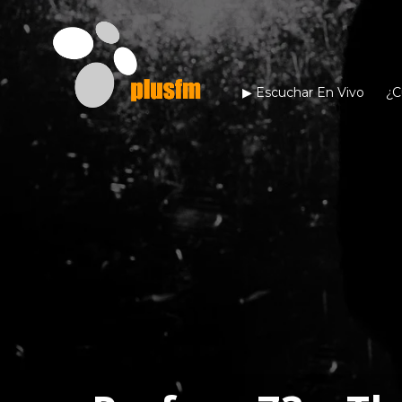
▶︎ Escuchar En Vivo
¿C