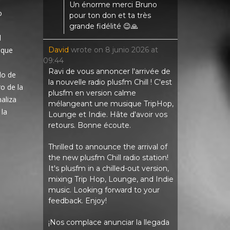
Un énorme merci Bruno
o
pour ton don et ta très
grande fidélité 😉🙏
l
David
wrote on
8 junio 2026
at
 que
09:44
Ravi de vous annoncer l'arrivée de
lo de
la nouvelle radio plusfm Chill ! C'est
o de la
plusfm en version calme
aliza
mélangeant une musique TripHop,
 la
Lounge et Indie. Hâte d'avoir vos
retours. Bonne écoute.
Thrilled to announce the arrival of
the new plusfm Chill radio station!
It's plusfm in a chilled-out version,
mixing Trip Hop, Lounge, and Indie
music. Looking forward to your
feedback. Enjoy!
¡Nos complace anunciar la llegada