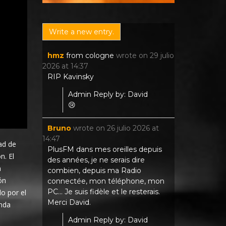
hmz
from
cologne
wrote on
29 julio
2026
at
14:37
RIP Kavinsky
Admin Reply by: David
😢
Bruno
wrote on
26 julio 2026
at
14:47
ad de
PlusFM dans mes oreilles depuis
n. El
des années, je ne serais dire
n
combien, depuis ma Radio
ón
connectée, mon téléphone, mon
PC... Je suis fidèle et le resterais.
o por el
Merci David.
anda
Admin Reply by: David