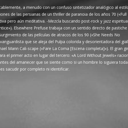
otablemente, a menudo con un confuso sintetizador analógico al estil
iones de las persianas de un thriller de paranoia de los años 70 («Full
iva pero aún meditativa. -Mezcla buscando post-rock y jazz espiritua
tice»). Elsewhere Prefuse trabaja con un sentido directo de pastiche
surgimiento de las películas de atracos de los 90 («She Needs No
vanguardista que se aleja del Pulpa colorida y desorientadora del gial
hael Mann Cali-scape («Fare La Coma [Escena completa]»). El gran gir
ra el primer acto en lugar del tercero: «A Lord Without Jewels» racion
ntes del amanecer que se siente como si un hombre lo siguiera toda
s sacudir por completo ni identificar.