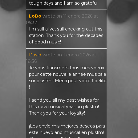
tough days and I am so grateful
LoBo
wrote on
11 enero 2026
at
05:37
I'm still alive, still checking out this
station. Thank you for the decades
of good music!
David
wrote on
1 enero 2026
at
18:36
Je vous transmets tous mes voeux
pour cette nouvelle année musicale
sur plusfm ! Merci pour votre fidélité
!
I send you all my best wishes for
this new musical year on plusfm!
Thank you for your loyalty!
¡Les envío mis mejores deseos para
este nuevo año musical en plusfm!