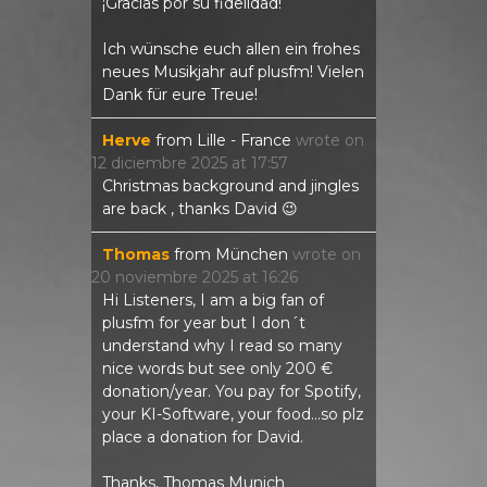
¡Gracias por su fidelidad!
Ich wünsche euch allen ein frohes
neues Musikjahr auf plusfm! Vielen
Dank für eure Treue!
Herve
from
Lille - France
wrote on
12 diciembre 2025
at
17:57
Christmas background and jingles
are back , thanks David 😉
Thomas
from
München
wrote on
20 noviembre 2025
at
16:26
Hi Listeners, I am a big fan of
plusfm for year but I don´t
understand why I read so many
nice words but see only 200 €
donation/year. You pay for Spotify,
your KI-Software, your food...so plz
place a donation for David.
Thanks, Thomas Munich