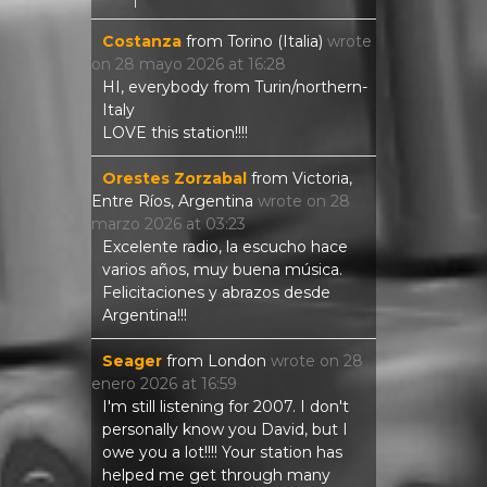
Costanza
from
Torino (Italia)
wrote
on
28 mayo 2026
at
16:28
HI, everybody from Turin/northern-
Italy
LOVE this station!!!!
Orestes Zorzabal
from
Victoria,
Entre Ríos, Argentina
wrote on
28
marzo 2026
at
03:23
Excelente radio, la escucho hace
varios años, muy buena música.
Felicitaciones y abrazos desde
Argentina!!!
Seager
from
London
wrote on
28
enero 2026
at
16:59
I'm still listening for 2007. I don't
personally know you David, but I
owe you a lot!!!! Your station has
helped me get through many