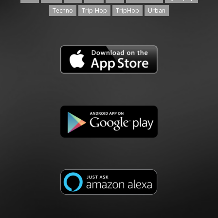
Techno
Trip-Hop
TripHop
Urban