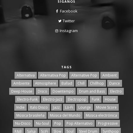
SÍGANOS
Facebook
Twitter
Instagram
TAGS
Alternativa
Alternativa Pop
Alternative Pop
Ambient
Ambiente
Atmosphere
Ballad
Chill
Chillhop
Dance
Deep House
Disco
Downtempo
Drum and Bass
Electro
Electro-Funk
Electro-Jazz
Electropop
Funk
House
Indie
Italo Disco
Jazz
Lo-Fi
Lounge
Movie Score
Música brasileña
Música del Mundo
Música electrónica
Nu-Disco
Nu-Soul
Pop
Pop Alternativo
Progressive
R&B
Salsa
SciFi
Slow
Soul
Steel Drum
Synthpop