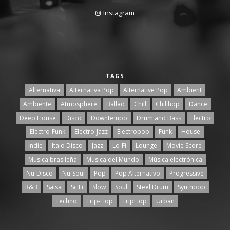
Instagram
TAGS
Alternativa
Alternativa Pop
Alternative Pop
Ambient
Ambiente
Atmosphere
Ballad
Chill
Chillhop
Dance
Deep House
Disco
Downtempo
Drum and Bass
Electro
Electro-Funk
Electro-Jazz
Electropop
Funk
House
Indie
Italo Disco
Jazz
Lo-Fi
Lounge
Movie Score
Música brasileña
Música del Mundo
Música electrónica
Nu-Disco
Nu-Soul
Pop
Pop Alternativo
Progressive
R&B
Salsa
SciFi
Slow
Soul
Steel Drum
Synthpop
Techno
Trip-Hop
TripHop
Urban