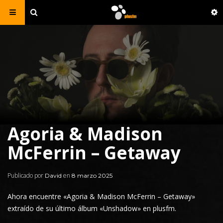
Agoria & Madison
McFerrin – Getaway
Publicado por
en
David
8 marzo 2025
Ahora encuentre «
Agoria
& Madison McFerrin – Getaway»
extraído de su último álbum «
Unshadow
» en plusfm.