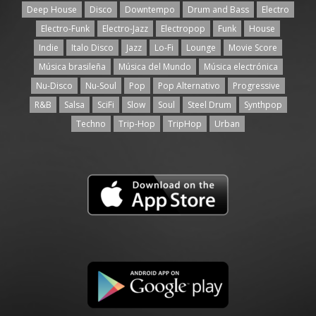
Deep House
Disco
Downtempo
Drum and Bass
Electro
Electro-Funk
Electro-Jazz
Electropop
Funk
House
Indie
Italo Disco
Jazz
Lo-Fi
Lounge
Movie Score
Música brasileña
Música del Mundo
Música electrónica
Nu-Disco
Nu-Soul
Pop
Pop Alternativo
Progressive
R&B
Salsa
SciFi
Slow
Soul
Steel Drum
Synthpop
Techno
Trip-Hop
TripHop
Urban