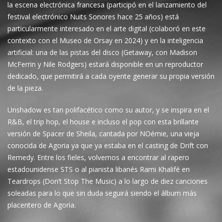
la escena electrónica francesa (participó en el lanzamiento del
festival electrónico Nuits Sonores hace 25 años) está
particularmente interesado en el arte digital (colaboró ​​en este
contexto con el Museo de Orsay en 2024) y en la inteligencia
artificial: una de las pistas del disco (Getaway, con Madison
McFerrin y Nile Rodgers) estará disponible en un reproductor
dedicado, que permitirá a cada oyente generar su propia versión
de la pieza.
Unshadow es tan polifacético como su autor, y se inspira en el
R&B, el trip hop, el house e incluso el pop con esta brillante
versión de Spacer de Sheila, cantada por NOémie, una vieja
conocida de Agoria ya que ya estaba en el casting de Drift con
Remedy. Entre los fieles, volvemos a encontrar al rapero
estadounidense STS o al pianista libanés Rami Khalifé en
Teardrops (Don’t Stop The Music) a lo largo de diez canciones
soleadas para lo que sin duda seguirá siendo el álbum más
placentero de Agoria.