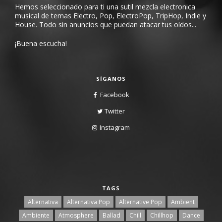
Hemos seleccionado para ti una sutil mezcla electronica
musical de temas Electro, Pop, ElectroPop, TripHop, Indie y
House. Todo sin anuncios que puedan atacar tus oídos...
¡Buena escucha!
SÍGANOS
Facebook
Twitter
Instagram
TAGS
Alternativa
Alternativa Pop
Alternative Pop
Ambient
Ambiente
Atmosphere
Ballad
Chill
Chillhop
Dance