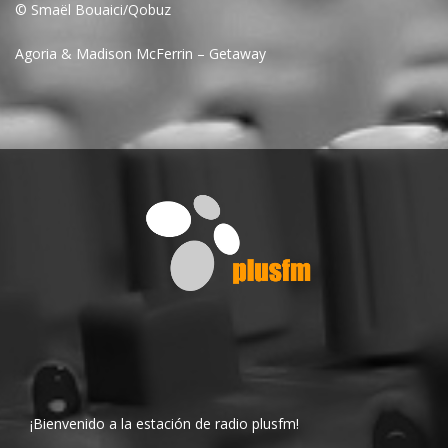
© Smaël Bouaici/Qobuz
Agoria & Madison McFerrin – Getaway
¡Bienvenido a la estación de radio plusfm!