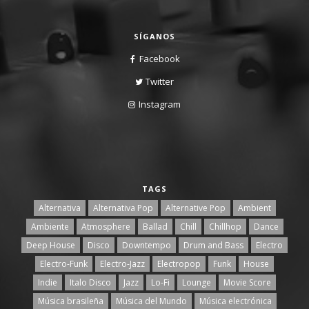
SÍGANOS
Facebook
Twitter
Instagram
TAGS
Alternativa
Alternativa Pop
Alternative Pop
Ambient
Ambiente
Atmosphere
Ballad
Chill
Chillhop
Dance
Deep House
Disco
Downtempo
Drum and Bass
Electro
Electro-Funk
Electro-Jazz
Electropop
Funk
House
Indie
Italo Disco
Jazz
Lo-Fi
Lounge
Movie Score
Música brasileña
Música del Mundo
Música electrónica