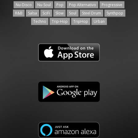
Nu-Disco
Nu-Soul
Pop
Pop Alternativo
Progressive
R&B
Salsa
SciFi
Slow
Soul
Steel Drum
Synthpop
Techno
Trip-Hop
TripHop
Urban