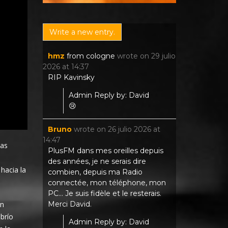
hmz
from
cologne
wrote on
29 julio
2026
at
14:37
RIP Kavinsky
Admin Reply by: David
😢
Bruno
wrote on
26 julio 2026
at
14:47
ias
PlusFM dans mes oreilles depuis
des années, je ne serais dire
hacia la
combien, depuis ma Radio
connectée, mon téléphone, mon
PC... Je suis fidèle et le resterais.
Merci David.
en
brío
Admin Reply by: David