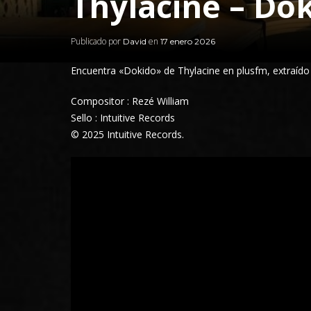
Thylacine – Do
Publicado por
en
David
17 enero 2026
Encuentra
«Dokido» de
Thylacine
en plusfm,
extraído
Compositor : Rezé William
Sello : Intuitive Records
© 2025 Intuitive Records.