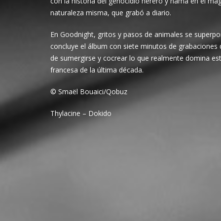
con la historia del genocidio herero y nama en el magn
naturaleza misma, que grabó a diario.
En Goodnight, gritos y pasos de animales se superp
concluye el álbum con siete minutos de grabaciones 
de sumergirse y cocrear lo que realmente domina este
francesa de la última década.
© Smaël Bouaici/Qobuz
Thylacine – Dokido