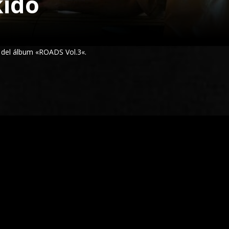
kido
 del álbum
«
ROADS Vol.3
«.