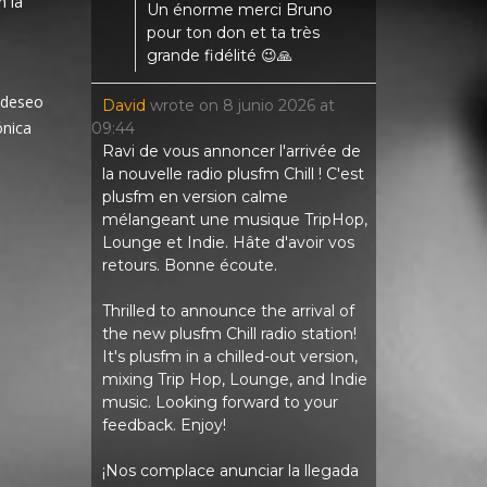
n la
Un énorme merci Bruno
pour ton don et ta très
grande fidélité 😉🙏
 deseo
David
wrote on
8 junio 2026
at
ónica
09:44
Ravi de vous annoncer l'arrivée de
la nouvelle radio plusfm Chill ! C'est
plusfm en version calme
mélangeant une musique TripHop,
Lounge et Indie. Hâte d'avoir vos
retours. Bonne écoute.
Thrilled to announce the arrival of
the new plusfm Chill radio station!
It's plusfm in a chilled-out version,
mixing Trip Hop, Lounge, and Indie
music. Looking forward to your
feedback. Enjoy!
¡Nos complace anunciar la llegada