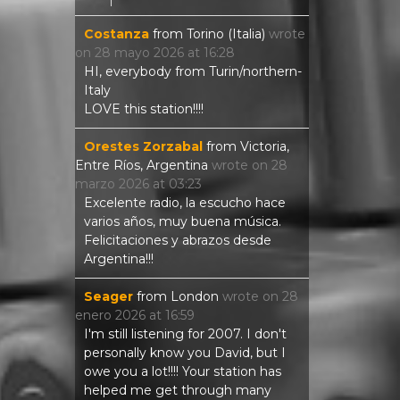
Costanza
from
Torino (Italia)
wrote
on
28 mayo 2026
at
16:28
HI, everybody from Turin/northern-
Italy
LOVE this station!!!!
Orestes Zorzabal
from
Victoria,
Entre Ríos, Argentina
wrote on
28
marzo 2026
at
03:23
Excelente radio, la escucho hace
varios años, muy buena música.
Felicitaciones y abrazos desde
Argentina!!!
Seager
from
London
wrote on
28
enero 2026
at
16:59
I'm still listening for 2007. I don't
personally know you David, but I
owe you a lot!!!! Your station has
helped me get through many