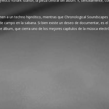
ético «Shark Island», la pieza central del álbum. Y, sencillamente, co
onen a un techno hipnótico, mientras que Chronological Soundscapes
de campo en la sabana. Si bien existe un deseo de documentar, es el
 álbum, que cierra uno de los mejores capítulos de la música electr