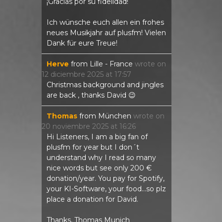
¡Gracias por su fidelidad!
Ich wünsche euch allen ein frohes
neues Musikjahr auf plusfm! Vielen
Dank für eure Treue!
Herve
from
Lille - France
wrote on
12 diciembre 2025
at
17:57
Christmas background and jingles
are back , thanks David 😉
Thomas
from
München
wrote on
20 noviembre 2025
at
16:26
Hi Listeners, I am a big fan of
plusfm for year but I don´t
understand why I read so many
nice words but see only 200 €
donation/year. You pay for Spotify,
your KI-Software, your food...so plz
place a donation for David.
Thanks, Thomas Munich