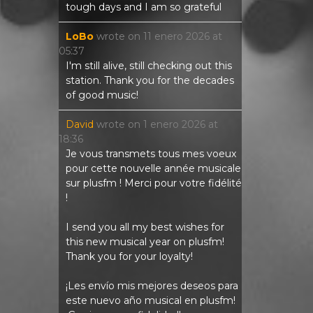
tough days and I am so grateful
LoBo
wrote on
11 enero 2026
at
05:37
I'm still alive, still checking out this
station. Thank you for the decades
of good music!
David
wrote on
1 enero 2026
at
18:36
Je vous transmets tous mes voeux
pour cette nouvelle année musicale
sur plusfm ! Merci pour votre fidélité
!
I send you all my best wishes for
this new musical year on plusfm!
Thank you for your loyalty!
¡Les envío mis mejores deseos para
este nuevo año musical en plusfm!