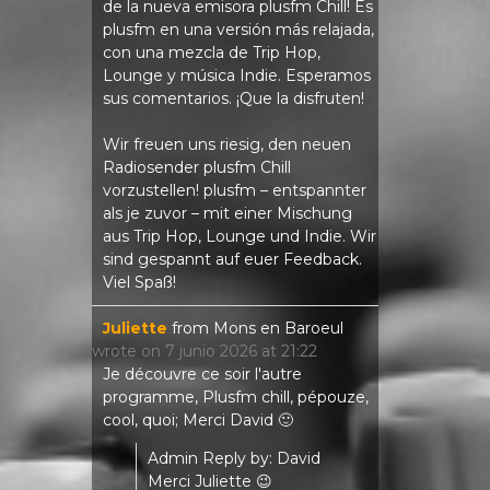
de la nueva emisora ​​plusfm Chill! Es
plusfm en una versión más relajada,
con una mezcla de Trip Hop,
Lounge y música Indie. Esperamos
sus comentarios. ¡Que la disfruten!
Wir freuen uns riesig, den neuen
Radiosender plusfm Chill
vorzustellen! plusfm – entspannter
als je zuvor – mit einer Mischung
aus Trip Hop, Lounge und Indie. Wir
sind gespannt auf euer Feedback.
Viel Spaß!
Juliette
from
Mons en Baroeul
wrote on
7 junio 2026
at
21:22
Je découvre ce soir l'autre
programme, Plusfm chill, pépouze,
cool, quoi; Merci David 🙂
Admin Reply by: David
Merci Juliette 😉