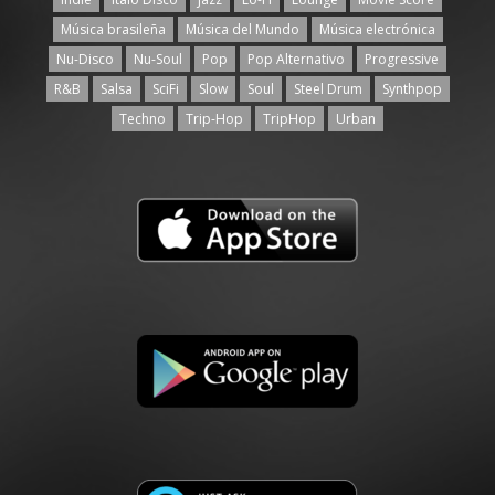
Música brasileña
Música del Mundo
Música electrónica
Nu-Disco
Nu-Soul
Pop
Pop Alternativo
Progressive
R&B
Salsa
SciFi
Slow
Soul
Steel Drum
Synthpop
Techno
Trip-Hop
TripHop
Urban