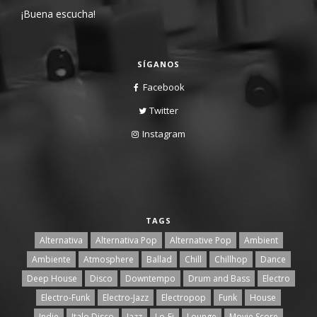
¡Buena escucha!
SÍGANOS
Facebook
Twitter
Instagram
TAGS
Alternativa
Alternativa Pop
Alternative Pop
Ambient
Ambiente
Atmosphere
Ballad
Chill
Chillhop
Dance
Deep House
Disco
Downtempo
Drum and Bass
Electro
Electro-Funk
Electro-Jazz
Electropop
Funk
House
Indie
Italo Disco
Jazz
Lo-Fi
Lounge
Movie Score