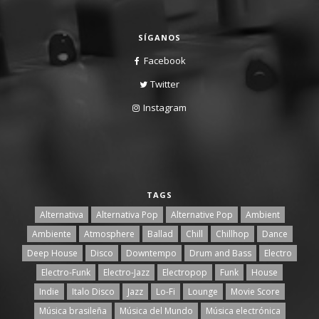
SÍGANOS
Facebook
Twitter
Instagram
TAGS
Alternativa
Alternativa Pop
Alternative Pop
Ambient
Ambiente
Atmosphere
Ballad
Chill
Chillhop
Dance
Deep House
Disco
Downtempo
Drum and Bass
Electro
Electro-Funk
Electro-Jazz
Electropop
Funk
House
Indie
Italo Disco
Jazz
Lo-Fi
Lounge
Movie Score
Música brasileña
Música del Mundo
Música electrónica