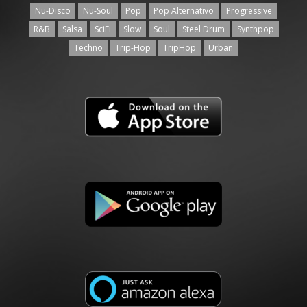
Nu-Disco
Nu-Soul
Pop
Pop Alternativo
Progressive
R&B
Salsa
SciFi
Slow
Soul
Steel Drum
Synthpop
Techno
Trip-Hop
TripHop
Urban